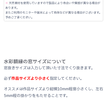
ー
※
天然素材を使用していますので製品により色合いや質感が異なる場合が
ダ
あります。
またご利用のモニターや端末によって色味などが異なる場合がございます。
ー
予めご了承ください。
フ
レ
ー
ム
ス
リ
水彩額縁の窓サイズについて
銀
窓抜きサイズは入力して頂いた寸法でくり抜きます。
119
個
必ず
作品サイズより小さく
指定してください。
オススメは作品サイズより縦横10mm程度小さくし、左右
5mm程の掛かりをもたせることです。