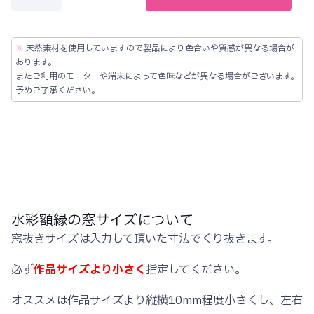
彩
オ
ー
※
天然素材を使用していますので製品により色合いや質感が異なる場合が
ダ
あります。
またご利用のモニターや端末によって色味などが異なる場合がございます。
ー
予めご了承ください。
フ
レ
ー
ム
ス
リ
水彩額縁の窓サイズについて
銀
窓抜きサイズは入力して頂いた寸法でくり抜きます。
フ
レ
必ず
作品サイズより小さく
指定してください。
ー
ム
オススメは作品サイズより縦横10mm程度小さくし、左右