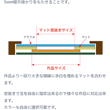
幅
5mm程の掛かりをもたせることです。
20mm
383
個
作品より一回り大きな額縁に余白を埋めるマットを合わせ
ます。
窓抜き寸法を自由に指定出来るので様々な作品に対応出来
ます。
カラーも自由に選択可能です。