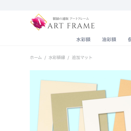
水彩額
油彩額
ホーム
/
水彩額縁
/
追加マット