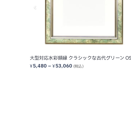
 OS501
大型対応水彩額縁 クラシックな古代グリーン OS
価
5,480
–
53,060
¥
¥
(税込)
格
帯:
¥5,480
–
¥53,060