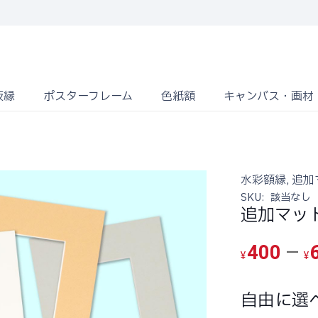
仮縁
ポスターフレーム
色紙額
キャンバス・画材
水彩額縁
,
追加
SKU:
該当なし
追加マッ
–
400
¥
¥
自由に選