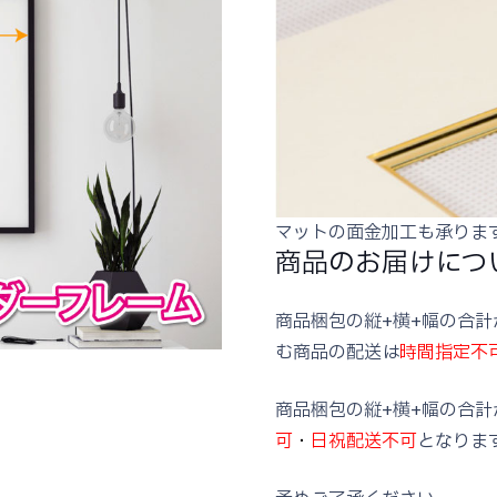
マットの面金加工も承りま
商品のお届けにつ
商品梱包の縦+横+幅の合計が
む商品の配送は
時間指定不
商品梱包の縦+横+幅の合計
可
・
日祝配送不可
となりま