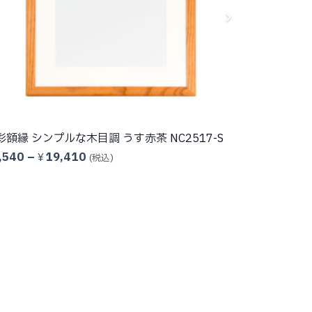
彩額縁 シンプルな木目調 うす赤茶 NC2517-S
アンティーク
価
,540
–
19,410
4,220
–
¥
¥
(税込)
格
帯:
¥9,540
–
¥19,410