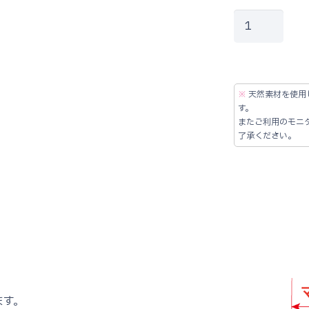
追
加
マ
ッ
ト
※
天然素材を使用
す。
個
またご利用のモニ
了承ください。
ます。