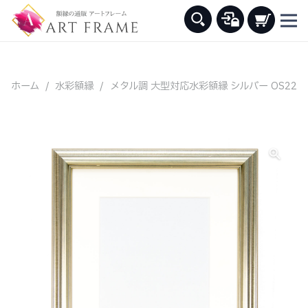
ホーム
/
水彩額縁
/
メタル調 大型対応水彩額縁 シルバー OS22