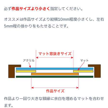
バ
必ず
作品サイズより小さく
指定してください。
ー
OS22
オススメは作品サイズより縦横10mm程度小さくし、左右
個
5mm程の掛かりをもたせることです。
作品より一回り大きな額縁に余白を埋めるマットを合わせ
ます。