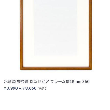
彩額 狭額縁 丸型セピア フレーム幅18mm 350
水彩
価
,990
–
8,660
3,
¥
¥
(税込)
格
帯:
¥3,990