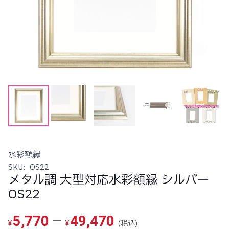
水彩額縁
SKU:
OS22
メタル調 大型対応水彩額縁 シルバー
OS22
価
–
5,770
49,470
(税込)
¥
¥