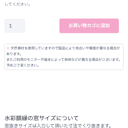
してください。
メ
お買い物カゴに追加
タ
ル
調
※
天然素材を使用していますので製品により色合いや質感が異なる場合が
大
あります。
またご利用のモニターや端末によって色味などが異なる場合がございます。
型
予めご了承ください。
対
応
水
彩
額
縁
水彩額縁の窓サイズについて
シ
窓抜きサイズは入力して頂いた寸法でくり抜きます。
ル