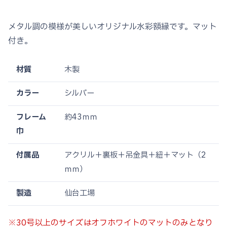
格
帯:
メタル調の模様が美しいオリジナル水彩額縁です。マット
¥5,770
付き。
–
¥49,470
材質
木製
カラー
シルバー
フレーム
約43ｍｍ
巾
付属品
アクリル＋裏板＋吊金具＋紐＋マット（2
ｍｍ）
製造
仙台工場
※30号以上のサイズはオフホワイトのマットのみとなり