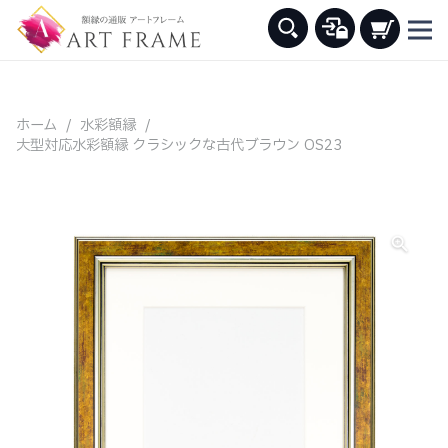
ホーム
/
水彩額縁
/
大型対応水彩額縁 クラシックな古代ブラウン OS23