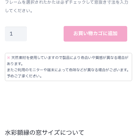
フレームを選択されたかたは必ずチェックして窓抜き寸法を入力
してください。
大
お買い物カゴに追加
型
対
応
※
天然素材を使用していますので製品により色合いや質感が異なる場合が
水
あります。
またご利用のモニターや端末によって色味などが異なる場合がございます。
彩
予めご了承ください。
額
縁
ク
ラ
シ
ッ
水彩額縁の窓サイズについて
ク