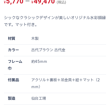
価
–
5,770
49,470
(税込)
¥
¥
格
帯:
シックなクラシックデザインが美しいオリジナル水彩額縁
¥5,770
です。マット付き。
–
¥49,470
材質
木製
カラー
古代ブラウン 古代金
フレーム
約45ｍｍ
巾
付属品
アクリル＋裏板＋吊金具＋紐＋マット（2
ｍｍ）
製造
仙台工場