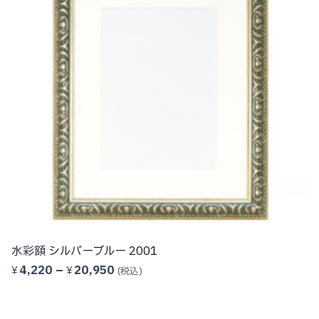
アンティーク調 水彩額縁 シルバー 427
価
4,450
–
52,220
¥
¥
(税込)
格
帯: