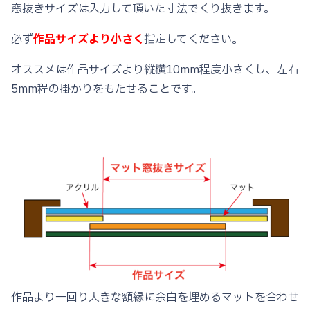
窓抜きサイズは入力して頂いた寸法でくり抜きます。
な
古
必ず
作品サイズより小さく
指定してください。
代
ブ
オススメは作品サイズより縦横10mm程度小さくし、左右
ラ
5mm程の掛かりをもたせることです。
ウ
ン
OS23
個
作品より一回り大きな額縁に余白を埋めるマットを合わせ