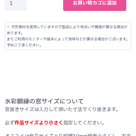
お買い物カゴに追加
型
対
応
※
天然素材を使用していますので製品により色合いや質感が異なる場合が
水
あります。
またご利用のモニターや端末によって色味などが異なる場合がございます。
彩
予めご了承ください。
オ
ー
ダ
ー
フ
レ
水彩額縁の窓サイズについて
ー
窓抜きサイズは入力して頂いた寸法でくり抜きます。
ム
重
必ず
作品サイズより小さく
指定してください。
厚
な