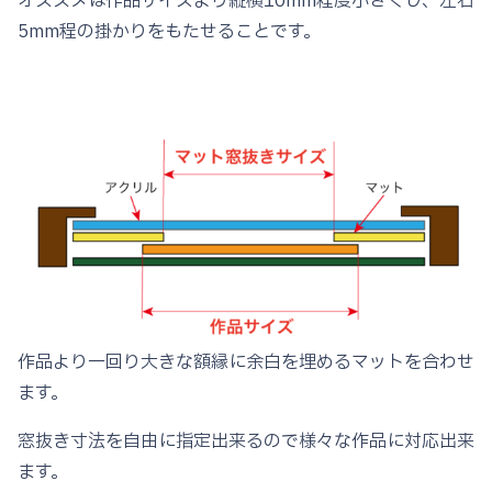
オススメは作品サイズより縦横10mm程度小さくし、左右
黒
5mm程の掛かりをもたせることです。
銀
色！
ブ
ラ
ッ
ク
シ
ル
バ
ー
作品より一回り大きな額縁に余白を埋めるマットを合わせ
OS502
ます。
個
窓抜き寸法を自由に指定出来るので様々な作品に対応出来
ます。