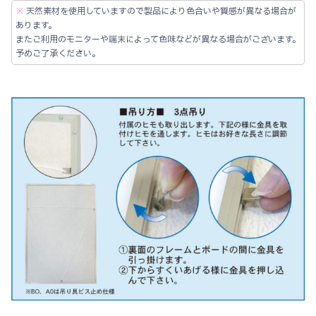
ー
※
天然素材を使用していますので製品により色合いや質感が異なる場合が
用
あります。
またご利用のモニターや端末によって色味などが異なる場合がございます。
ア
予めご了承ください。
ル
ミ
フ
レ
ー
ム
「シ
ェ
イ
プ」
ス
タ
ン