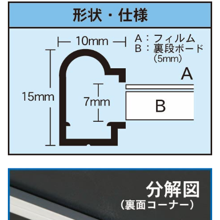
ダ
ー
ド
シ
ル
バ
ー
個