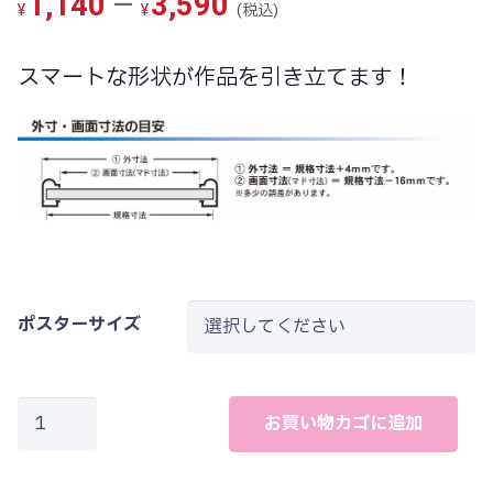
価
–
1,140
3,590
(税込)
¥
¥
格
帯:
スマートな形状が作品を引き立てます！
¥1,140
–
¥3,590
ポスターサイズ
ポ
お買い物カゴに追加
ス
タ